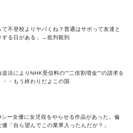
って不登校よりヤバくね？普通はサボって友達と
りする日がある」→批判殺到
送法によりNHK受信料の””二倍割増金””の請求を
・・・もう終わりだよこの国
セOシー女優に女児役をやらせる作品があった。倫
女優「自ら望んでこの業界入ったんだが？」