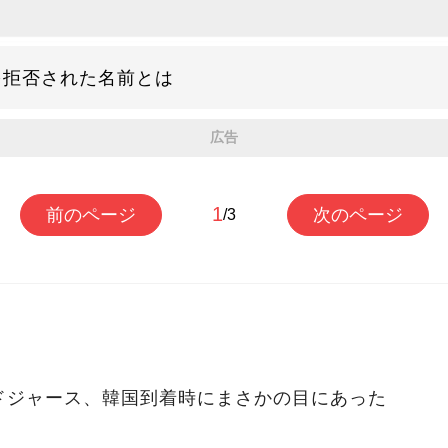
を拒否された名前とは
広告
1
前のページ
次のページ
/3
ドジャース、韓国到着時にまさかの目にあった