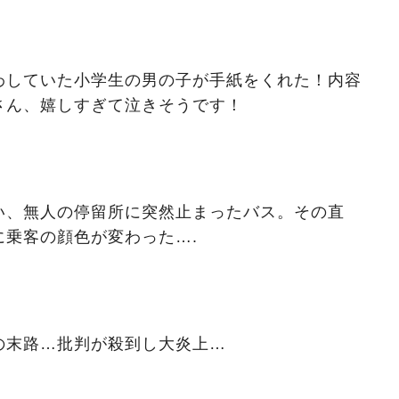
わしていた小学生の男の子が手紙をくれた！内容
さん、嬉しすぎて泣きそうです！
い、無人の停留所に突然止まったバス。その直
に乗客の顔色が変わった….
の末路…批判が殺到し大炎上…