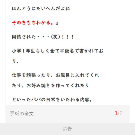
1
/7
手紙の全文
広告