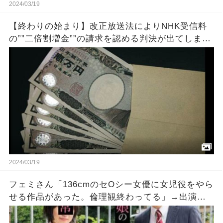
2024/03/19
【終わりの始まり】改正放送法によりNHK受信料
の””二倍割増金””の請求を認める判決が出てしま
う・・・もう終わりだよこの国
2024/03/19
フェミさん「136cmのセOシー女優に女児役をやら
せる作品があった。倫理観終わってる」→出演女
優「自ら望んでこの業界入ったんだが？」