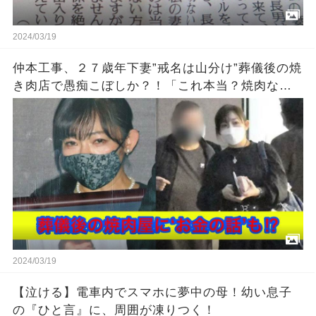
2024/03/19
仲本工事、２７歳年下妻”戒名は山分け”葬儀後の焼
き肉店で愚痴こぼしか？！「これ本当？焼肉なん
てあり得ない」「ホントならホント可哀想」「焼
肉店でお金の話？」
2024/03/19
【泣ける】電車内でスマホに夢中の母！幼い息子
の『ひと言』に、周囲が凍りつく！