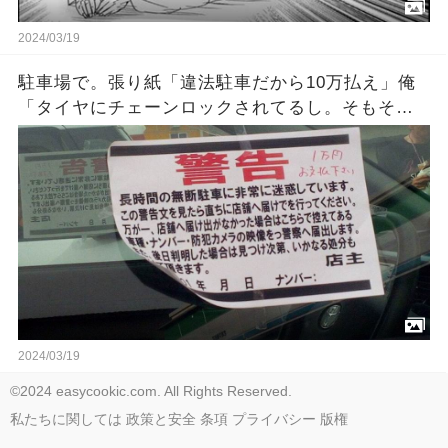
2024/03/19
駐車場で。張り紙「違法駐車だから10万払え」俺
「タイヤにチェーンロックされてるし。そもそも
自分の家の土地で違法駐車って何…仕方ない…」
→その結果…
2024/03/19
©2024 easycookic.com. All Rights Reserved.
私たちに関しては
政策と安全
条項
プライバシー
版権