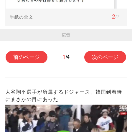
2
/7
手紙の全文
広告
1
前のページ
次のページ
/4
大谷翔平選手が所属するドジャース、韓国到着時
にまさかの目にあった